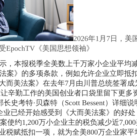
2026年1月7日
室接受EpochTV《美国思想领袖》
示，本报税季全美数上千万家小企业平均减税
美法案》的多项条款，例如允许企业立即抵
《大而美法案》在去年7月由川普总统签署成
在让辛勤工作的美国创业者口袋里留下更多
考特·贝森特（Scott Bessent）详
企业已经开始感受到《大而美法案》的好处
约1,200万小企业主的税负减少近7,000
业税赋抵扣一项，就为全美800万企业家平均