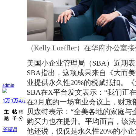
（Kelly Loeffler）在华府办公
美国小企业管理局（SBA）近期表
SBA指出，这项成果来自《大而
业提供永久性20%的税赋抵扣。
admin
SBA在X平台发文表示：“我们正
1万
1万
4万
在3月底的一场商业会议上，财政部长史
贝森特表示：“全美各地的家庭与
主
帖
积
题
子
分
购买力也在提升。平均而言，该法案使
管理员
他还说，仅仅是永久性20%的小企