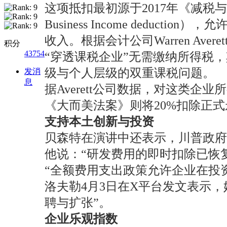
这项抵扣最初源于2017年《减税与就业法
Business Income deduct
收入。根据会计公司Warren Aver
积分
43754
“穿透课税企业”无需缴纳所得税
级与个人层级的双重课税问题。
发消
息
据Averett公司数据，对这类企
《大而美法案》则将20%扣除正
支持本土创新与投资
贝森特在演讲中还表示，川普政府
他说：“研发费用的即时扣除已恢复
“全额费用支出政策允许企业在投
洛夫勒4月3日在X平台发文表示
聘与扩张”。
企业乐观指数