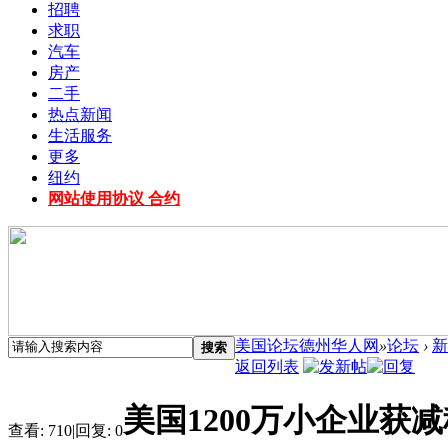
招聘
求职
汽车
房产
二手
热点新闻
生活服务
更多
纽约
网站使用协议 合约
美国论坛德州华人网
»
论坛
›
新
搜索
返回列表
美国1200万小企业获减
查看:
710
|
回复:
0