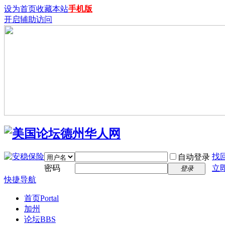
设为首页
收藏本站
手机版
开启辅助访问
找
自动登录
密码
立
登录
快捷导航
首页
Portal
加州
论坛
BBS