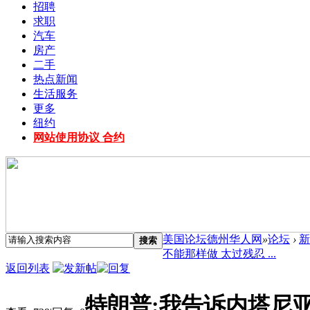
招聘
求职
汽车
房产
二手
热点新闻
生活服务
更多
纽约
网站使用协议 合约
美国论坛德州华人网
»
论坛
›
新
搜索
不能那样做 太过残忍 ...
返回列表
特朗普:我告诉内塔尼亚