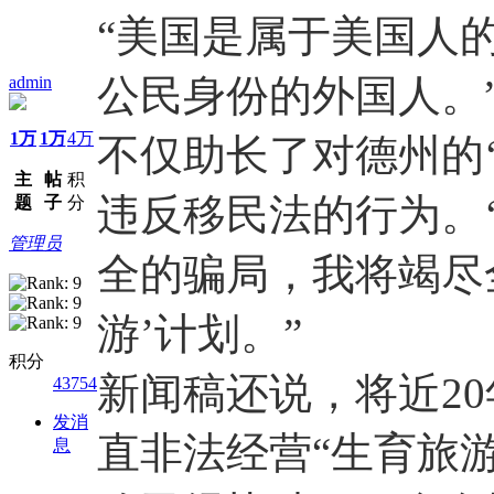
“美国是属于美国人
公民身份的外国人。
admin
1万
1万
4万
不仅助长了对德州的
主
帖
积
违反移民法的行为。
题
子
分
管理员
全的骗局，我将竭尽
游’计划。”
积分
新闻稿还说，将近20
43754
发消
直非法经营“生育旅
息