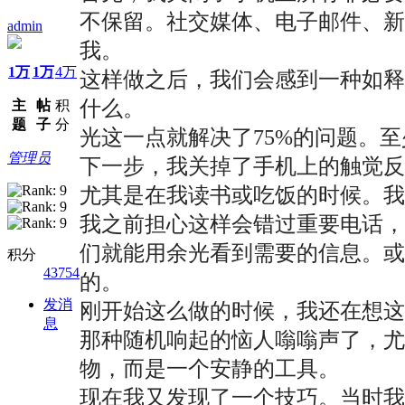
不保留。社交媒体、电子邮件、
admin
我。
1万
1万
4万
这样做之后，我们会感到一种如
什么。
主
帖
积
题
子
分
光这一点就解决了75%的问题。
管理员
下一步，我关掉了手机上的触觉
尤其是在我读书或吃饭的时候。我
我之前担心这样会错过重要电话
们就能用余光看到需要的信息。或
积分
43754
的。
发消
刚开始这么做的时候，我还在想
息
那种随机响起的恼人嗡嗡声了，尤
物，而是一个安静的工具。
现在我又发现了一个技巧。当时