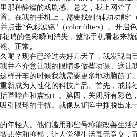
里那种静谧的戏剧感。总之，我上网查了
在我的手机上，需要找到“辅助功能”（acce
。向下滚动并点击“色彩滤镜”（color filter
定！所有花哨的色彩瞬间消失，整部手机看起来
然、正常。
多久呢？现在已经过去好几天了，我发现自
但我并不介意让我的眼睛多做些功课。这让
这样开车的时候我就需要更多地动脑筋了
重新成为人性化的科技产品。首先，戒掉
括哔哔声和震动）。第四，关闭所有彩色
种吸引眼球的干扰。就像从矩阵中挣脱出来
年的年轻人。他们滥用那些号称能改善生活
导致悲伤和抑郁，让人觉得生活毫无意义，