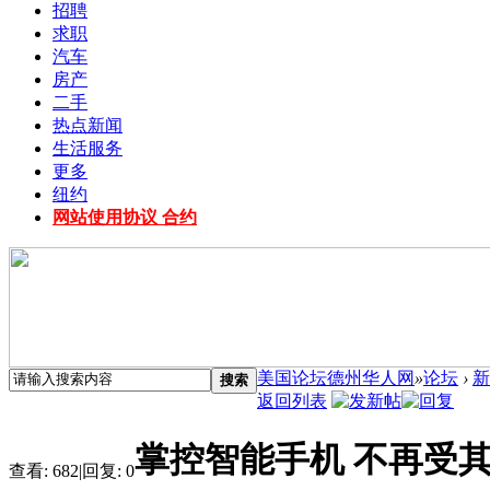
招聘
求职
汽车
房产
二手
热点新闻
生活服务
更多
纽约
网站使用协议 合约
美国论坛德州华人网
»
论坛
›
新
搜索
返回列表
掌控智能手机 不再受
查看:
682
|
回复:
0