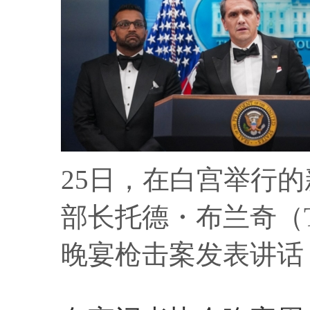
25日，在白宫举行
部长托德・布兰奇（To
晚宴枪击案发表讲话