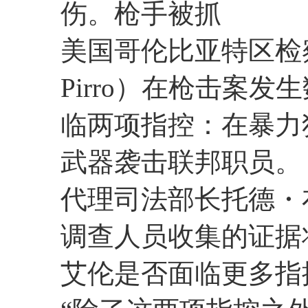
伤。枪手被抓
美国哥伦比亚特区检察官
Pirro）在枪击案
临两项指控：在暴力
武器袭击联邦职员。
代理司法部长托德・布兰
调查人员收集的证据
艾伦是否面临更多指