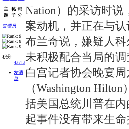
Nation）的采访
主
帖
积
题
子
分
案动机，并正在与认
管理员
布兰奇说，嫌疑人科尔・
未积极配合当局的调
积分
43713
白宫记者协会晚宴周
发消
息
（Washington H
括美国总统川普在内
起事件没有带来生命