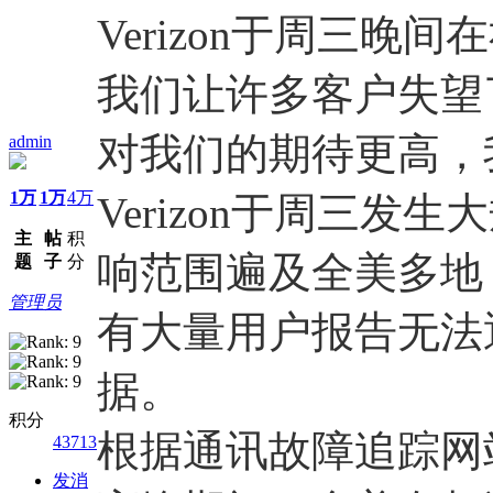
Verizon于周三
我们让许多客户失望
对我们的期待更高，
admin
1万
1万
4万
Verizon于周三
主
帖
积
响范围遍及全美多地
题
子
分
管理员
有大量用户报告无法
据。
积分
根据通讯故障追踪网站D
43713
发消