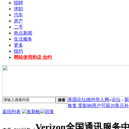
招聘
求职
汽车
房产
二手
热点新闻
生活服务
更多
纽约
网站使用协议 合约
美国论坛德州华人网
»
论坛
›
新
搜索
恢复 受影响用户可获20美元补 .
返回列表
Verizon全国通讯服