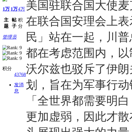
美国驻联合国大使麦克·沃
1万
1万
4万
在联合国安理会上表
主
帖
积
题
子
分
民」站在一起，川普
管理员
都在考虑范围内，以
沃尔兹也驳斥了伊朗
积分
43768
划，旨在为军事行动
发消
息
「全世界都需要明白
更加虚弱，因此才散