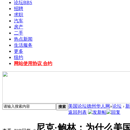
论坛
BBS
招聘
求职
汽车
房产
二手
热点新闻
生活服务
更多
纽约
网站使用协议 合约
美国论坛德州华人网
»
论坛
›
新
搜索
返回列表
尼克·鲍林：为什么美