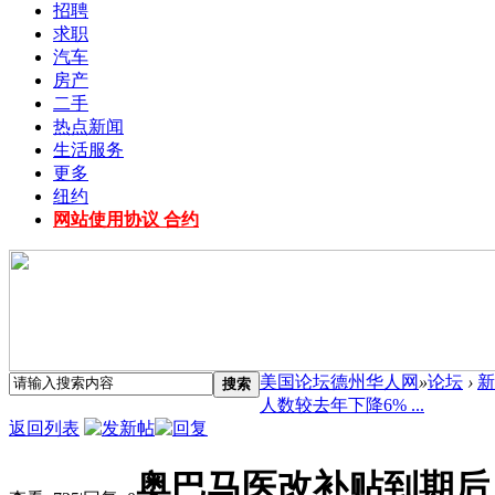
招聘
求职
汽车
房产
二手
热点新闻
生活服务
更多
纽约
网站使用协议 合约
美国论坛德州华人网
»
论坛
›
新
搜索
人数较去年下降6% ...
返回列表
奥巴马医改补贴到期后