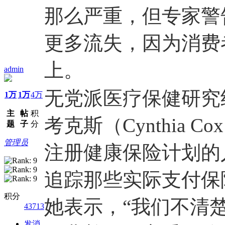
那么严重，但专家警
更多流失，因为消费
上。
admin
无党派医疗保健研究组
1万
1万
4万
主
帖
积
考克斯（Cynthia 
题
子
分
管理员
注册健康保险计划的
追踪那些实际支付保
积分
她表示，“我们不清
43713
发消