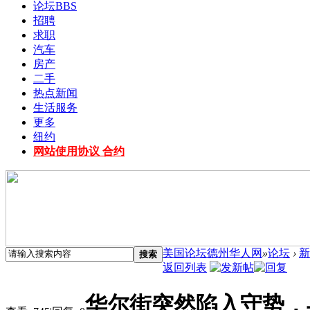
论坛
BBS
招聘
求职
汽车
房产
二手
热点新闻
生活服务
更多
纽约
网站使用协议 合约
美国论坛德州华人网
»
论坛
›
新
搜索
返回列表
华尔街突然陷入守势，