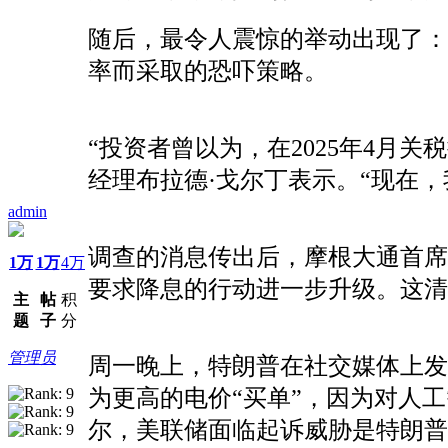
随后，最令人震惊的举动出现了：
率而采取的恐吓策略。
“投资者曾以为，在2025年4月关税措施
经理布拉德·戈尔丁表示。“现在
admin
调查的消息传出后，摩根大通首席
1万
1万
4万
要求降息的行动进一步升级。这清
主
帖
积
题
子
分
管理员
周一晚上，特朗普在社交媒体上
为更高的电价“买单”，因为对人
尔，美联储面临起诉威胁是特朗普