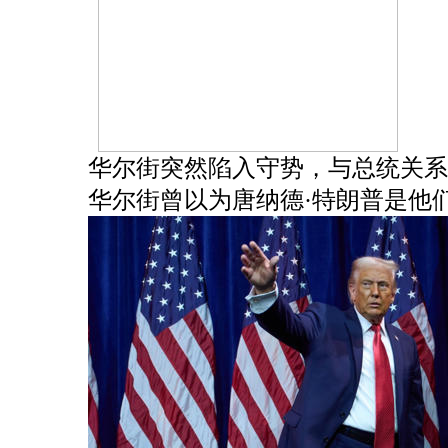
华尔街突然陷入守势，与总统关系
华尔街曾以为唐纳德·特朗普是他