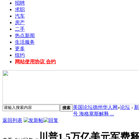
招聘
求职
汽车
房产
二手
热点新闻
生活服务
更多
纽约
网站使用协议 合约
美国论坛德州华人网
»
论坛
›
新
搜索
号 海格塞斯解释 ...
返回列表
川普1.5万亿美元军费