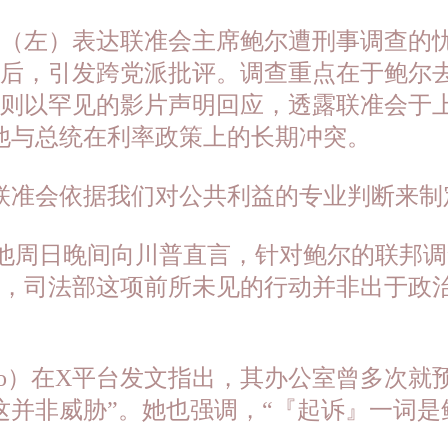
（左）表达联准会主席鲍尔遭刑事调查的
后，引发跨党派批评。调查重点在于鲍尔去年
则以罕见的影片声明回应，透露联准会于上
他与总统在利率政策上的长期冲突。
联准会依据我们对公共利益的专业判断来制
，称他周日晚间向川普直言，针对鲍尔的联邦
调，司法部这项前所未见的行动并非出于政
 Pirro）在X平台发文指出，其办公室曾
这并非威胁”。她也强调，“『起诉』一词是