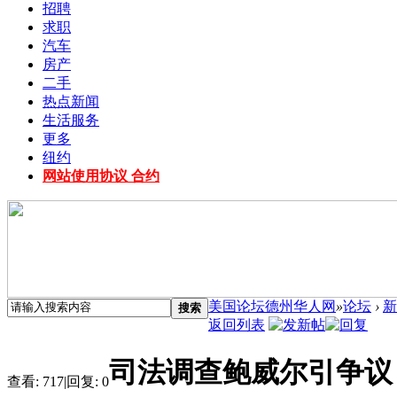
招聘
求职
汽车
房产
二手
热点新闻
生活服务
更多
纽约
网站使用协议 合约
美国论坛德州华人网
»
论坛
›
新
搜索
返回列表
司法调查鲍威尔引争议 
查看:
717
|
回复:
0