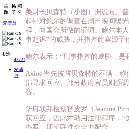
主
帖
积
美财长贝森特（小图）据说向川普
题
子
分
起针对鲍尔的调查在周日晚间曝光
管理员
程，向国会所做的证词。鲍尔本人
事起诉”的威胁，并指控此案源于
积分
鲍尔表示：“刑事指控的威胁，是
43721
发消
Axios 率先披露贝森特的不满
息
部寻求回应。部分政府官员则强
容。
华府联邦检察官皮罗（Jeanine
获回应，因此才动用法律程序，“
办案，期望联准会全力配合。