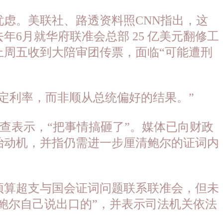
忧虑。美联社、路透资料照
CNN指出，这
6月就华府联准会总部 25 亿美元翻修工
周五收到大陪审团传票，面临“可能遭刑
定利率，而非顺从总统偏好的结果。”
调查表示，“把事情搞砸了”。媒体已向财政
治动机，并指仍需进一步厘清鲍尔的证词内
多次就预算超支与国会证词问题联系联准会，但未
鲍尔自己说出口的”，并表示司法机关依法