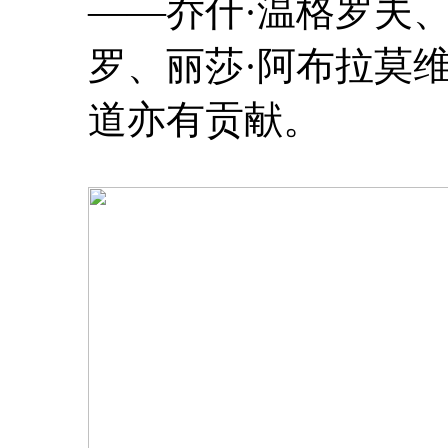
——乔什·温格罗夫、
罗、丽莎·阿布拉莫
道亦有贡献。