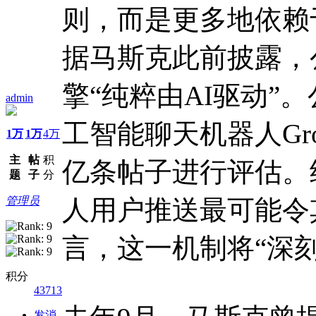
则，而是更多地依赖于
据马斯克此前披露，
擎“纯粹由AI驱动”
admin
工智能聊天机器人Gr
1万
1万
4万
主
帖
积
亿条帖子进行评估。经
题
子
分
管理员
人用户推送最可能令
言，这一机制将“深
积分
43713
发消