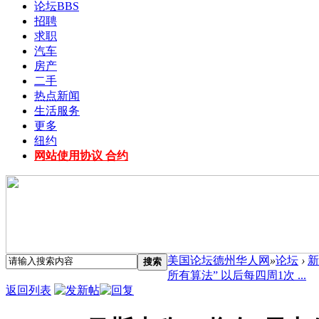
论坛
BBS
招聘
求职
汽车
房产
二手
热点新闻
生活服务
更多
纽约
网站使用协议 合约
美国论坛德州华人网
»
论坛
›
新
搜索
所有算法” 以后每四周1次 ...
返回列表