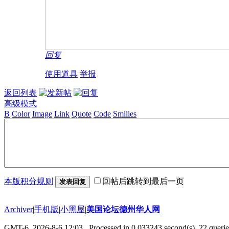
回复
使用道具
举报
返回列表
高级模式
B
Color
Image
Link
Quote
Code
Smilies
本版积分规则
回帖后跳转到最后一页
发表回复
Archiver
|
手机版
|
小黑屋
|
美国论坛德州华人网
GMT-6, 2026-8-6 12:03
, Processed in 0.033243 second(s), 22 querie