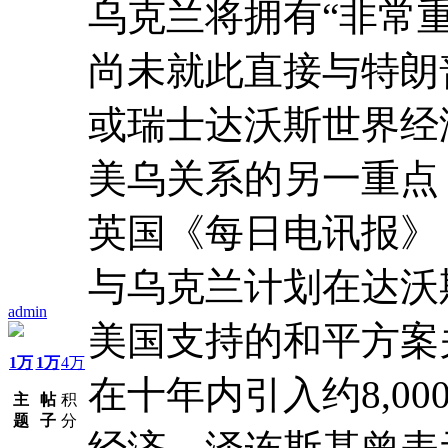
乌克兰将拥有“非常
尚未就此直接与特朗
或瑞士达沃斯世界经
美乌关系的另一重点
英国《每日电讯报》（Th
与乌克兰计划在达沃
admin
美国支持的和平方案
1万
1万
4万
在十年内引入约8,0
主
帖
积
题
子
分