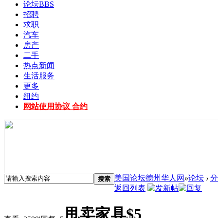
论坛
BBS
招聘
求职
汽车
房产
二手
热点新闻
生活服务
更多
纽约
网站使用协议 合约
美国论坛德州华人网
»
论坛
›
分
搜索
返回列表
甩卖家具$5