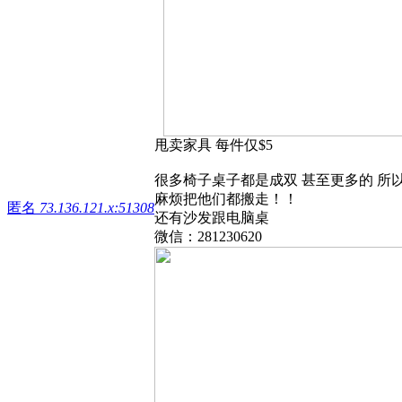
甩卖家具 每件仅$5
很多椅子桌子都是成双 甚至更多的 所
麻烦把他们都搬走！！
匿名
73.136.121.x:51308
还有沙发跟电脑桌
微信：281230620