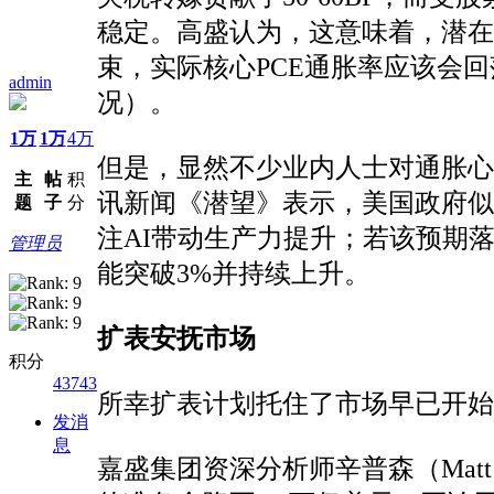
稳定。高盛认为，这意味着，潜在
束，实际核心PCE通胀率应该会
admin
况）。
1万
1万
4万
但是，显然不少业内人士对通胀心存忧虑
主
帖
积
讯新闻《潜望》表示，美国政府似
题
子
分
注AI带动生产力提升；若该预期
管理员
能突破3%并持续上升。
扩表安抚市场
积分
43743
所幸扩表计划托住了市场早已开始
发消
息
嘉盛集团资深分析师辛普森（Matt