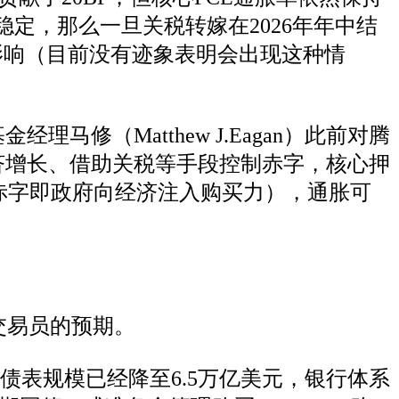
定，那么一旦关税转嫁在2026年年中结
影响（目前没有迹象表明会出现这种情
马修（Matthew J.Eagan）此前对腾
济增长、借助关税等手段控制赤字，核心押
赤字即政府向经济注入购买力），通胀可
交易员的预期。
产负债表规模已经降至6.5万亿美元，银行体系