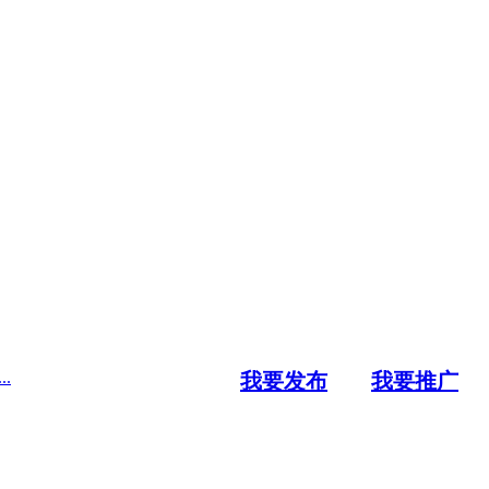
.
我要发布
我要推广