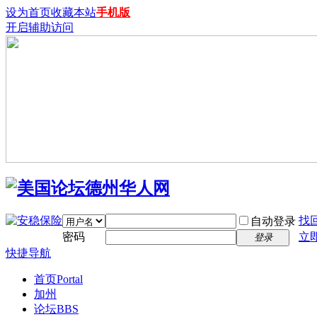
设为首页
收藏本站
手机版
开启辅助访问
找
自动登录
密码
立
登录
快捷导航
首页
Portal
加州
论坛
BBS