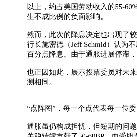
以上，约占美国劳动收入的55-6
生不成比例的负面影响。
然而，此次的降息决定也出现了较强的
行长施密德（Jeff Schmid）
百分点降息。由于通胀进展停滞
也正因如此，展示投票委员对未来
测相同。
“点阵图”，每一个点代表每一位
通胀虽仍构成担忧，但短期的问题似
关税转嫁贡献了50-60BP，而