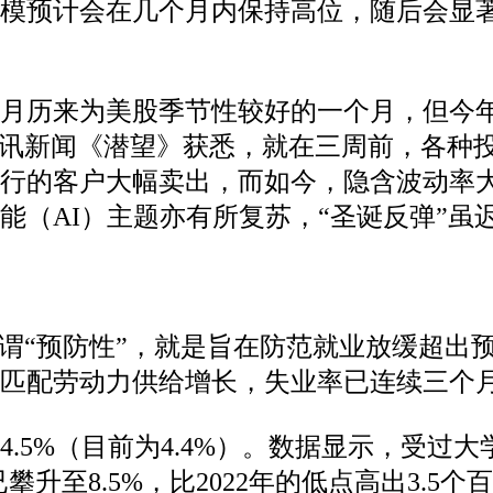
规模预计会在几个月内保持高位，随后会显
11月历来为美股季节性较好的一个月，但今
腾讯新闻《潜望》获悉，就在三周前，各种投
投行的客户大幅卖出，而如今，隐含波动率大
能（AI）主题亦有所复苏，“圣诞反弹”虽
所谓“预防性”，就是旨在防范就业放缓超出
匹配劳动力供给增长，失业率已连续三个月上
.5%（目前为4.4%）。数据显示，受过
已攀升至8.5%，比2022年的低点高出3.