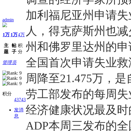
加利福尼亚州申请失业
admin
人，得克萨斯州也减少
1万
1万
4万
州和佛罗里达州的申
主
帖
积
题
子
分
全国首次申请失业救
管理员
周降至21.475万
劳工部发布的每周失
积分
43743
经济健康状况最及时
发消
息
ADP本周三发布的全