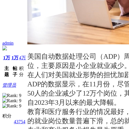
admin
美国自动数据处理公司（ADP）周
1万
1万
4万
位，主要原因是小企业就业减少
主
帖
积
在人们对美国就业形势的担忧加剧
题
子
分
ADP的数据显示，在11月份，尽
管理员
50人的企业减少了12万个岗位，
自2023年3月以来的最大降幅。
教育和医疗服务行业的情况最好，1
积分
的就业岗位数量普遍下滑，总的
43754