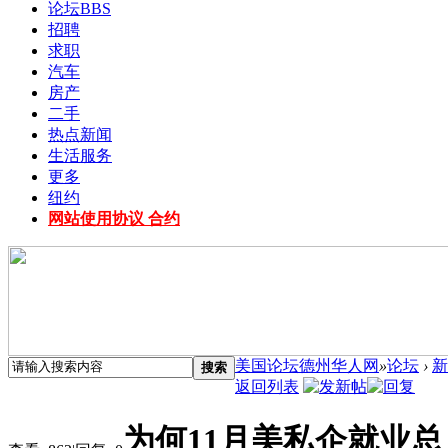
论坛
BBS
招聘
求职
汽车
房产
二手
热点新闻
生活服务
更多
纽约
网站使用协议 合约
美国论坛德州华人网
»
论坛
›
新
搜索
返回列表
为何11月美私企就业总