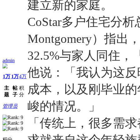
建立新的家庭。
CoStar多户住宅分析
Montgomery）指
32.5%与家人同住
admin
他说：「我认为这反
1万
1万
4万
成本，以及刚毕业的
主
帖
积
题
子
分
峻的情况。」
管理员
「传统上，很多需求
求就来自这个年轻族
积分