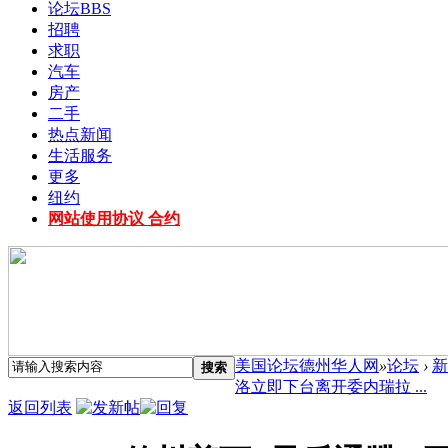
论坛
BBS
招聘
求职
汽车
房产
二手
热点新闻
生活服务
更多
纽约
网站使用协议 合约
美国论坛德州华人网
»
论坛
›
新
搜索
洛立即下台离开委内瑞拉 ...
返回列表