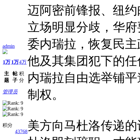
迈阿密前锋报、纽约
立场明显分歧，华府
委内瑞拉，恢复民主
admin
他及其集团犯下的任
1万
1万
4万
主
帖
积
内瑞拉自由选举铺平
题
子
分
制权。
管理员
美方向马杜洛传递的
积分
43768