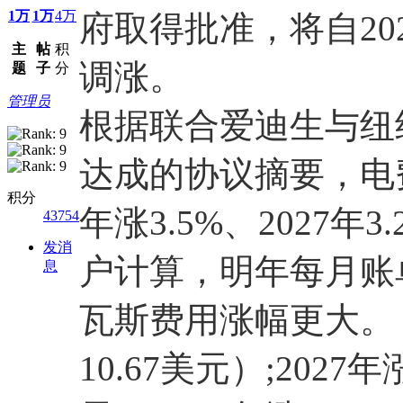
1万
1万
4万
府取得批准，将自20
主
帖
积
调涨。
题
子
分
管理员
根据联合爱迪生与纽
达成的协议摘要，电费
积分
年涨3.5%、2027年3
43754
发消
户计算，明年每月账
息
瓦斯费用涨幅更大。 2
10.67美元）;2027年