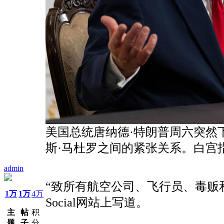
美国总统唐纳德·特朗普周六突然
斯·马杜罗之间的紧张关系。白宫
admin
“致所有航空公司、飞行员、毒贩和
1万
1万
4万
Social网站上写道。
主
帖
积
题
子
分