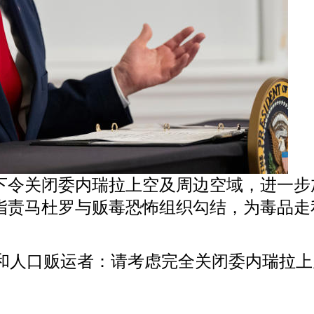
下令关闭委内瑞拉上空及周边空域，进一
指责马杜罗与贩毒恐怖组织勾结，为毒品走
人口贩运者：请考虑完全关闭委内瑞拉上空及