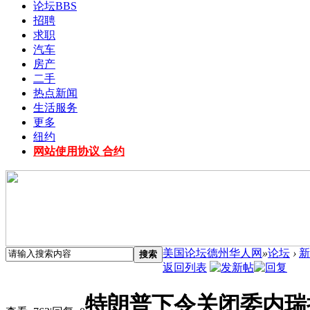
论坛
BBS
招聘
求职
汽车
房产
二手
热点新闻
生活服务
更多
纽约
网站使用协议 合约
美国论坛德州华人网
»
论坛
›
新
搜索
返回列表
特朗普下令关闭委内瑞