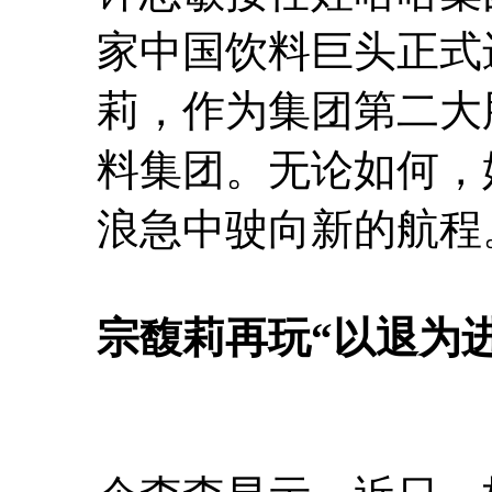
家中国饮料巨头正式
莉，作为集团第二大
料集团。无论如何，
浪急中驶向新的航程
宗馥莉再玩“以退为