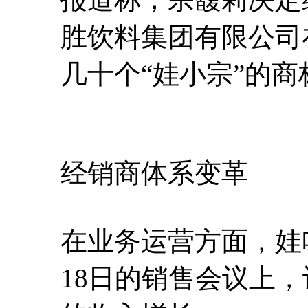
胜饮料集团有限公司在
几十个“娃小宗”的商
经销商体系变革
在业务运营方面，娃
18日的销售会议上