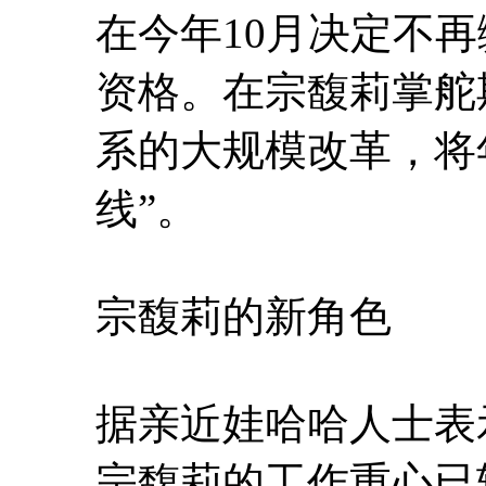
在今年10月决定不
资格。在宗馥莉掌舵
系的大规模改革，将年
线”。
宗馥莉的新角色
据亲近娃哈哈人士表
宗馥莉的工作重心已