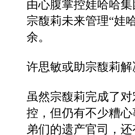
由心腹掌控娃哈哈集
宗馥莉未来管理“娃
余。
许思敏或助宗馥莉解
虽然宗馥莉完成了对
控，但仍有不少糟心
弟们的遗产官司，还