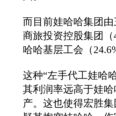
而目前娃哈哈集团由
商旅投资控股集团（4
哈哈基层工会（24.6
这种“左手代工娃哈
其利润率远高于娃哈
产。这也使得宏胜集