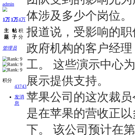
admin
体涉及多少个岗位。
1万
1万
4万
报道说，受影响的职
主
帖
积
题
子
分
政府机构的客户经理
管理员
工。 这些演示中心
展示提供支持。
积分
43743
苹果公司的这次裁员
发消
息
是在苹果的营收正以
下。 该公司预计在第