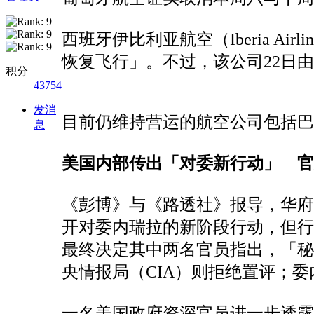
西班牙伊比利亚航空（Iberia 
恢复飞行」。不过，该公司22日
积分
43754
发消
目前仍维持营运的航空公司包括巴拿马哥
息
美国内部传出「对委新行动」 官
《彭博》与《路透社》报导，华
开对委内瑞拉的新阶段行动，但行动
最终决定
其中两名官员指出，「秘
央情报局（CIA）则拒绝置评；
一名美国政府资深官员进一步透