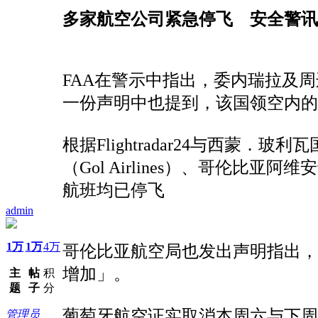
多家航空公司紧急停飞 安全警
FAA在警示中指出，委内瑞拉及
一份声明中也提到，该国领空内的
根据Flightradar24与西蒙．玻利瓦国际
（Gol Airlines）、哥伦比亚阿维安卡
航班均已停飞
admin
1万
1万
4万
哥伦比亚航空局也发出声明指出，麦
增加」。
主
帖
积
题
子
分
葡萄牙航空证实取消本周六与下周
管理员