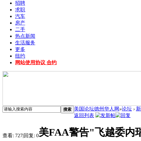
招聘
求职
汽车
房产
二手
热点新闻
生活服务
更多
纽约
网站使用协议 合约
美国论坛德州华人网
»
论坛
›
新
搜索
返回列表
美FAA警告"飞越委内
查看:
727
|
回复:
0