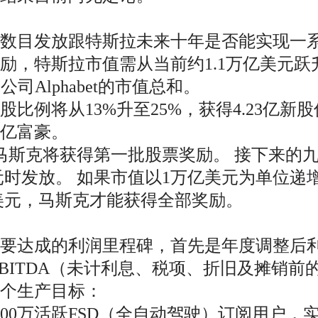
体数目发放跟特斯拉未来十年是否能实现一
，特斯拉市值需从当前约1.1万亿美元跃升
母公司Alphabet的市值总和。
例将从13%升至25%，获得4.23亿新股
亿富豪。
斯克将获得第一批股票奖励。 接下来的九批
美元时发放。 如果市值以1万亿美元为单位
亿美元，马斯克才能获得全部奖励。
达成的利润里程碑，首先是年度调整后利润达
BITDA（未计利息、税项、折旧及摊销前
个生产目标：
00万活跃FSD（全自动驾驶）订阅用户，实现