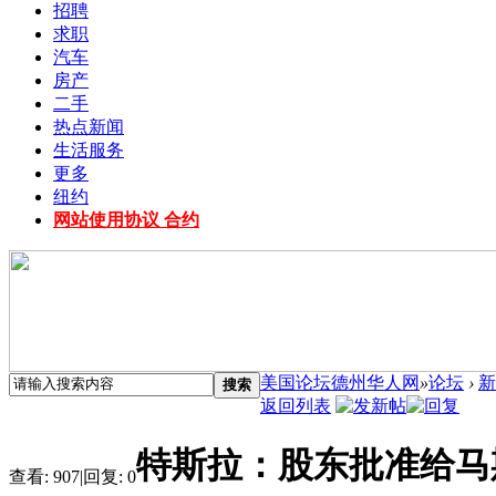
招聘
求职
汽车
房产
二手
热点新闻
生活服务
更多
纽约
网站使用协议 合约
美国论坛德州华人网
»
论坛
›
新
搜索
返回列表
特斯拉：股东批准给马
查看:
907
|
回复:
0