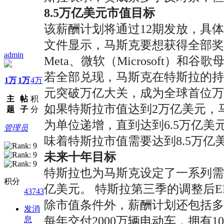
8.5万亿美元市值目标
该薪酬计划将通过12期发放，具
文件显示，马斯克要想获得全部奖励
admin
Meta、微软（Microsoft）和谷歌
若全部兑现，马斯克在特斯拉的持股比
1万
1万
4万
元突破万亿大关，成为全球首位万
主
帖
积
如果特斯拉市值达到2万亿美元，马
题
子
分
为单位递增，直到达到6.5万亿
管理员
味着特斯拉市值需要达到8.5万
未来十年目标
特斯拉也为马斯克设定了一系列需要
积分
亿美元。 特斯拉第三季的调整后E
43743
除市值条件外，薪酬计划还包括多
发消
每年交付2000万辆电动车，拥有10
息