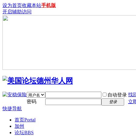
设为首页
收藏本站
手机版
开启辅助访问
找
自动登录
密码
立
登录
快捷导航
首页
Portal
加州
论坛
BBS