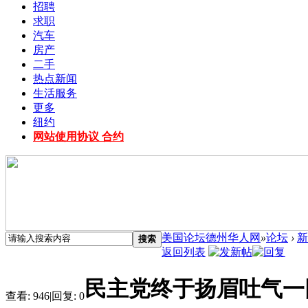
招聘
求职
汽车
房产
二手
热点新闻
生活服务
更多
纽约
网站使用协议 合约
美国论坛德州华人网
»
论坛
›
新
搜索
返回列表
民主党终于扬眉吐气一
查看:
946
|
回复:
0