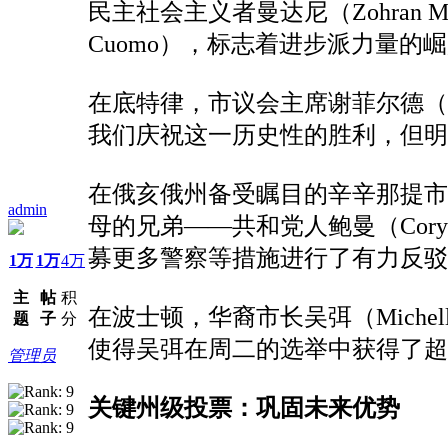
民主社会主义者曼达尼（Zohran 
Cuomo），标志着进步派力量的
在底特律，市议会主席谢菲尔德（Ma
我们庆祝这一历史性的胜利，但明
在俄亥俄州备受瞩目的辛辛那提市长竞
admin
母的兄弟——共和党人鲍曼（Cor
募更多警察等措施进行了有力反驳
1万
1万
4万
主
帖
积
在波士顿，华裔市长吴弭（Mich
题
子
分
使得吴弭在周二的选举中获得了超
管理员
关键州级投票：巩固未来优势