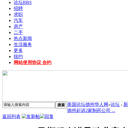
论坛
BBS
招聘
求职
汽车
房产
二手
热点新闻
生活服务
更多
纽约
网站使用协议 合约
美国论坛德州华人网
»
论坛
›
新
搜索
德州起诉2家制药公司 ...
返回列表