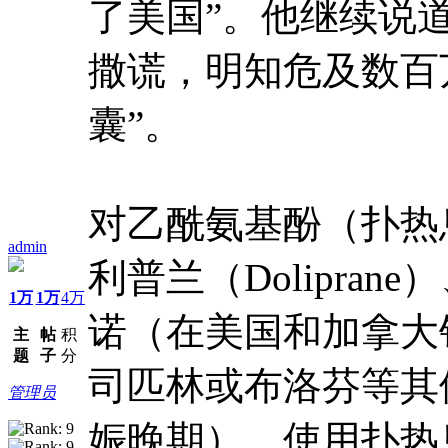
了美国”。他继续说
撒谎，明知危及数百
囊”。
对乙酰氨基酚（扑热
admin
利普兰（Doliprane
1万
1万
4万
诺（在美国和加拿大
主
帖
积
题
子
分
司匹林或布洛芬等其
管理员
娠晚期），使用扑热