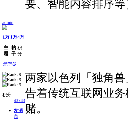
要、智能内容排序等
admin
1万
1万
4万
主
帖
积
题
子
分
管理员
两家以色列「独角兽
告着传统互联网业务
积分
43743
赌。
发消
息