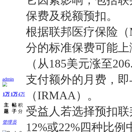
保费及税额预扣。
根据联邦医疗保险（Me
分的标准保费可能上涨1
（从185美元涨至20
支付额外的月费，即
admin
（IRMAA）。
1万
1万
4万
主
帖
积
受益人若选择预扣联邦
题
子
分
管理员
12%或22%四种比