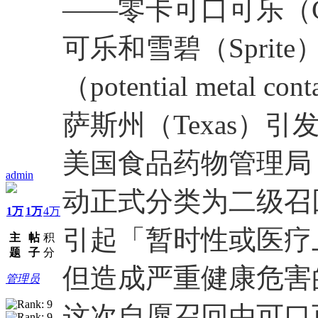
——零卡可口可乐（Coca
可乐和雪碧（Sprit
（potential metal
萨斯州（Texas）引
美国食品药物管理局（
admin
动正式分类为二级召
1万
1万
4万
引起「暂时性或医疗
主
帖
积
题
子
分
但造成严重健康危害
管理员
这次自愿召回由可口