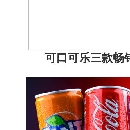
可口可乐三款畅