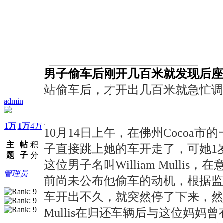
男子偷车后刚开几百米就发现后座
站偷车后，才开出几百米就急忙调
admin
1万
1万
4万
10月14日上午，在佛州Cocoa
主
帖
积
子直接跳上她的车开走了，可她1
题
子
分
这位男子名叫William Mul
管理员
前尚未公布他偷车的动机，根据监
车开出不久，就突然停了下来，然
Mullis在归还车辆后与这位妈妈