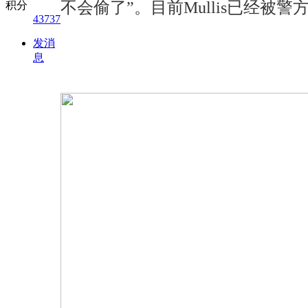
不会偷了”。目前Mullis已经
积分
43737
发消
息