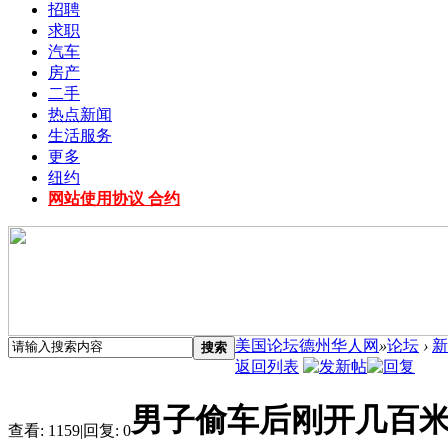
招聘
求职
汽车
房产
二手
热点新闻
生活服务
更多
纽约
网站使用协议 合约
美国论坛德州华人网
»
论坛
›
新
搜索
返回列表
男子偷车后刚开几百
查看:
1159
|
回复:
0