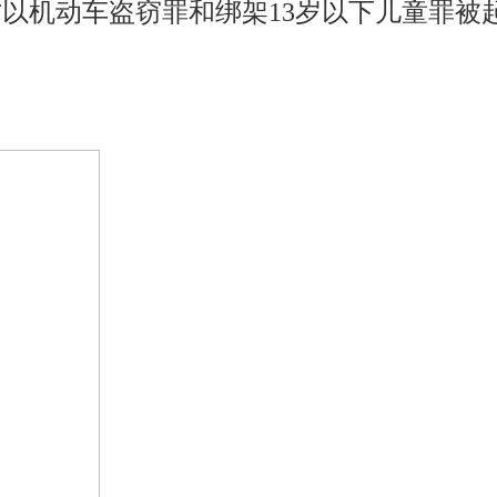
被警方以机动车盗窃罪和绑架13岁以下儿童罪