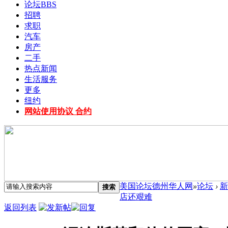
论坛
BBS
招聘
求职
汽车
房产
二手
热点新闻
生活服务
更多
纽约
网站使用协议 合约
美国论坛德州华人网
»
论坛
›
新
搜索
店还艰难
返回列表