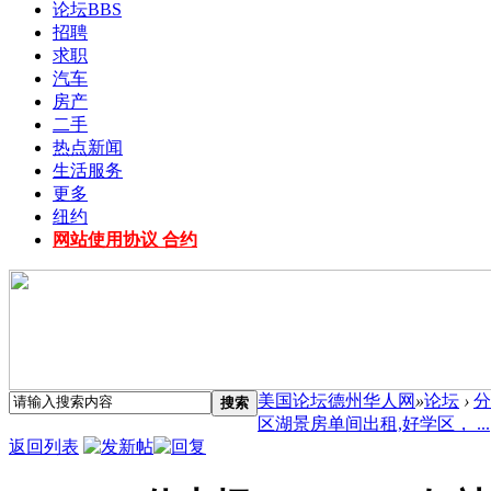
论坛
BBS
招聘
求职
汽车
房产
二手
热点新闻
生活服务
更多
纽约
网站使用协议 合约
美国论坛德州华人网
»
论坛
›
分
搜索
区湖景房单间出租,好学区， ...
返回列表