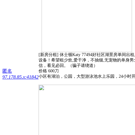
[新房分租] 休士顿Katy 77494好社区湖景房
设备！希望租少炊,爱干净，不抽烟,无宠物的单身男士，离亚洲城
信，看见必回。（骗子请绕道）
匿名
价格
600刀
小区有湖泊，公园，大型游泳池水上乐园，24小时
97.178.85.x:41842