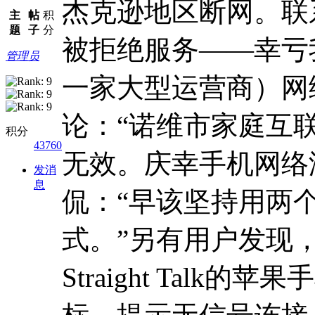
杰克逊地区断网。联
主
帖
积
题
子
分
被拒绝服务——幸亏
管理员
一家大型运营商）网
论：“诺维市家庭互联
积分
43760
无效。庆幸手机网络没有
发消
息
侃：“早该坚持用两
式。”另有用户发现，Ve
Straight Talk