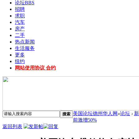
论坛
BBS
招聘
求职
汽车
房产
二手
热点新闻
生活服务
更多
纽约
网站使用协议 合约
美国论坛德州华人网
»
论坛
›
新
搜索
前激增50%
返回列表