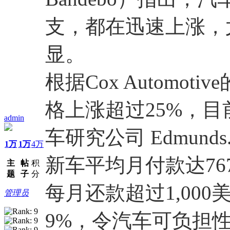
支，都在迅速上涨，
显。
根据Cox Automot
格上涨超过25%，目
admin
车研究公司 Edmund
1万
1万
4万
新车平均月付款达7
主
帖
积
题
子
分
每月还款超过1,00
管理员
9%，令汽车可负担