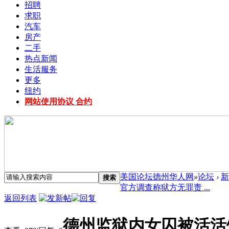
招聘
求职
汽车
房产
二手
热点新闻
生活服务
更多
纽约
网站使用协议 合约
美国论坛德州华人网
»
论坛
›
新
搜索
官方调查称狱方无罪责 ...
返回列表
德州监狱内女囚被活活