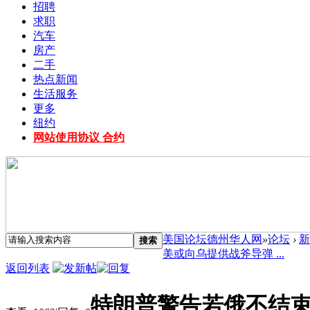
招聘
求职
汽车
房产
二手
热点新闻
生活服务
更多
纽约
网站使用协议 合约
美国论坛德州华人网
»
论坛
›
新
搜索
美或向乌提供战斧导弹 ...
返回列表
特朗普警告若俄不结束