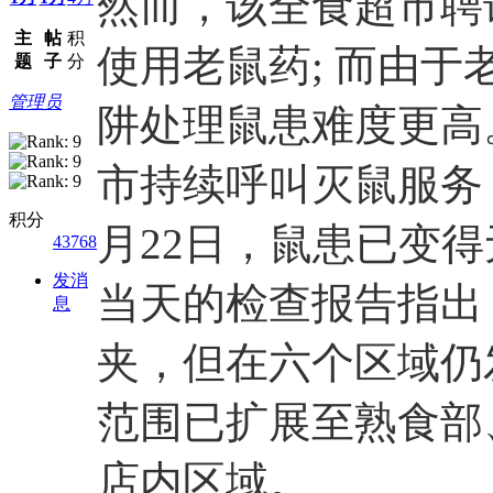
然而，该全食超市聘
主
帖
积
使用老鼠药; 而由
题
子
分
管理员
阱处理鼠患难度更高。
市持续呼叫灭鼠服务
积分
月22日，鼠患已变
43768
发消
当天的检查报告指出
息
夹，但在六个区域仍
范围已扩展至熟食部
店内区域。