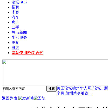
论坛
BBS
招聘
求职
汽车
房产
二手
热点新闻
生活服务
更多
纽约
网站使用协议 合约
美国论坛德州华人网
»
论坛
›
新
搜索
个月 加州禁令引议 ...
返回列表