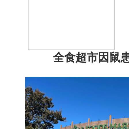
全食超市因鼠患