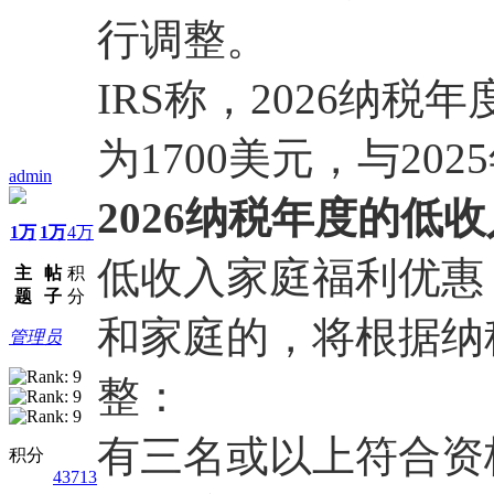
行调整。
IRS称，2026纳
为1700美元，与20
admin
2026纳税年度的低
1万
1万
4万
低收入家庭福利优惠
主
帖
积
题
子
分
和家庭的，将根据纳
管理员
整：
有三名或以上符合资
积分
43713