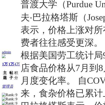
普渡大学（Purdue U
夫‧巴拉格塔斯（Josep
表示，价格上涨对所
费者往往感受更深。
admin
根据美国劳工统计局
1万
1万
4万
店食品价格从7月到8
主
帖
积
月度变化率。 自COV
题
子
分
管理员
来，食杂价格已累计上