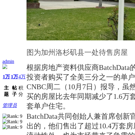
图为加州洛杉矶县一处待售房屋
admin
根据房地产资料供应商BatchDat
投资者购买了全美三分之一的单户住
1万
1万
4万
CNBC周二（10月7日）报导，
主
帖
积
题
子
分
买的房屋比去年同期减少了1.6万
套单户住宅。
管理员
BatchData共同创始人兼首席创
出的，他们售出了超过10.4万套