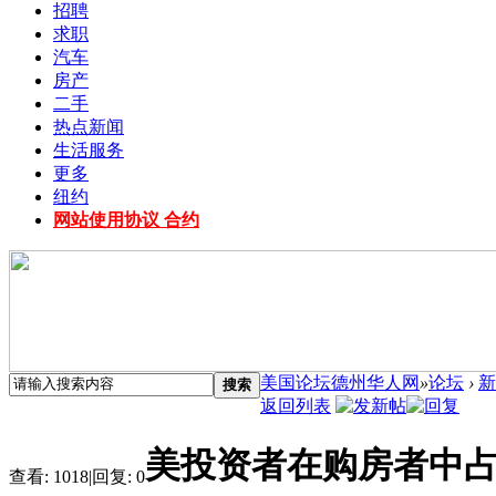
招聘
求职
汽车
房产
二手
热点新闻
生活服务
更多
纽约
网站使用协议 合约
美国论坛德州华人网
»
论坛
›
新
搜索
返回列表
美投资者在购房者中
查看:
1018
|
回复:
0