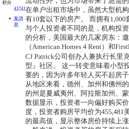
流动性外，也为市场带来了急需的
积分
43743
在单户出租市场中，虽然大型机构
有10套以下的房产。 而拥有1,0
发消
息
与个人投资者不同的是，机构投资者
的分析，美国最大的几家房东：邀居之家（In
（American Homes 4 Ren
CJ Patrick公司创办人兼执行
型』社区。 这一转变意味着小型
要的，因为许多年轻人买不起房
从地区来看，德州、加州和佛州的
的州是夏威夷州、阿拉斯加州、蒙
数据显示，投资者一向偏好购买价格
度，投资者购房平均价为455,48
的最高值，显示整体房价持续上涨