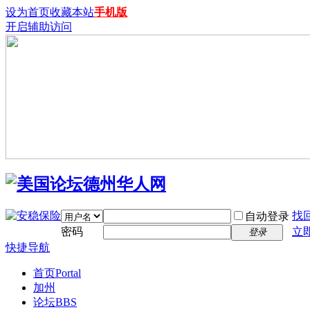
设为首页
收藏本站
手机版
开启辅助访问
找
自动登录
密码
立
登录
快捷导航
首页
Portal
加州
论坛
BBS