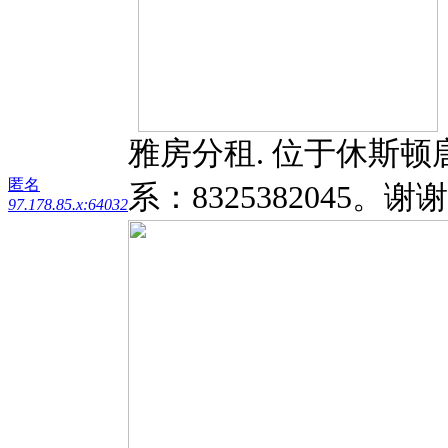
雅房分租. 位于休斯
匿名
系：8325382045。
97.178.85.x:64032