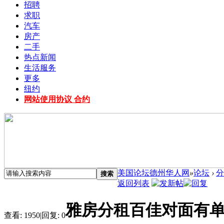
招聘
求职
汽车
房产
二手
热点新闻
生活服务
更多
纽约
网站使用协议 合约
美国论坛德州华人网
»
论坛
›
分
搜索
返回列表
雅房分租百佳对面有单
查看:
1950
|
回复:
0