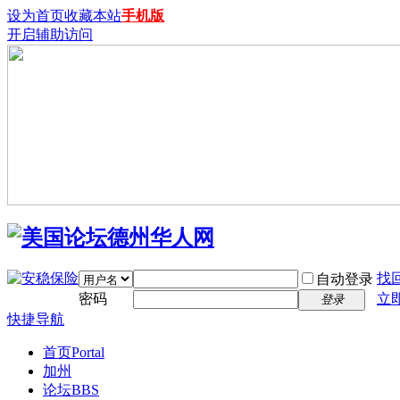
设为首页
收藏本站
手机版
开启辅助访问
找
自动登录
密码
立
登录
快捷导航
首页
Portal
加州
论坛
BBS