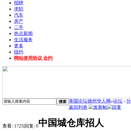
招聘
求职
汽车
房产
二手
热点新闻
生活服务
更多
纽约
网站使用协议 合约
美国论坛德州华人网
»
论坛
›
分
搜索
返回列表
中国城仓库招人
查看:
1725
|
回复:
0