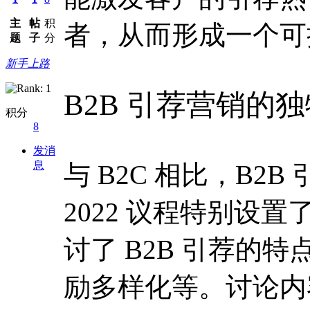
主
帖
积
者，从而形成一个可
题
子
分
新手上路
B2B 引荐营销的
积分
8
发消
息
与 B2C 相比，B2B
2022 议程特别设
讨了 B2B 引荐的
励多样化等。讨论内