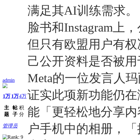
满足其AI训练需求。
脸书和Instagra
但只有欧盟用户有权决
己公开资料是否被用
Meta的一位发言人玛丽亚
admin
证实此项新功能仍在
1万
1万
4万
主
帖
积
能「更轻松地分享内
题
子
分
户手机中的相册，「
管理员