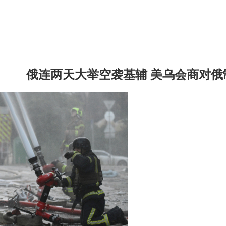
俄连两天大举空袭基辅 美乌会商对俄