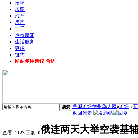
招聘
求职
汽车
房产
二手
热点新闻
生活服务
更多
纽约
网站使用协议 合约
美国论坛德州华人网
»
论坛
›
新
搜索
返回列表
俄连两天大举空袭基辅
查看:
1123
|
回复:
0