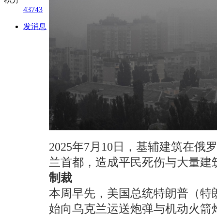
43743
发消息
2025年7月10日，基辅建筑
兰首都，造成平民死伤与大量建筑物毁损。 (Ol
制裁
本周早先，美国总统特朗普（特
始向乌克兰运送炮弹与机动火箭