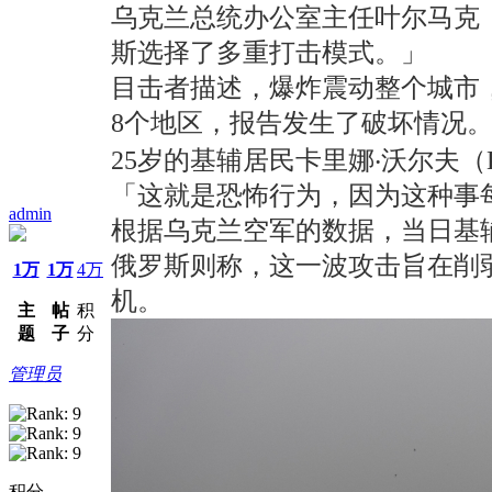
乌克兰总统办公室主任叶尔马克（A
斯选择了多重打击模式。」
目击者描述，爆炸震动整个城市
8个地区，报告发生了破坏情况
25岁的基辅居民卡里娜‧沃尔夫（
「这就是恐怖行为，因为这种事
admin
根据乌克兰空军的数据，当日基
俄罗斯则称，这一波攻击旨在削
1万
1万
4万
机。
主
帖
积
题
子
分
管理员
积分