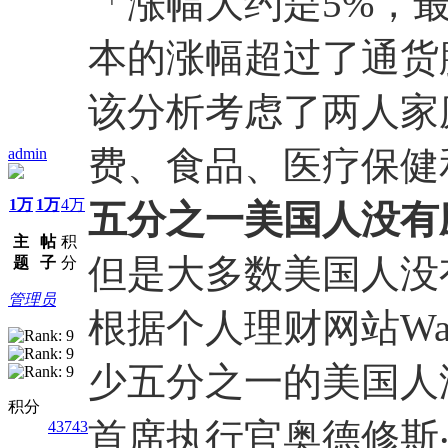
「涨幅大约是5%，
本的涨幅超过了通货
该分析考虑了两人家
费、食品、医疗保健
admin
1万
1万
4万
五分之一美国人没有
主
帖
积
但是大多数美国人没有
题
子
分
管理员
根据个人理财网站Wal
少五分之一的美国人没有
积分
首席执行官奥德修斯‧帕
43743