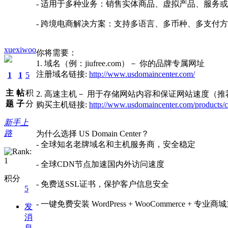
- 适用于多种业务：销售实体商品、虚拟产品、服务
- 跨境电商解决方案：支持多语言、多币种、多支付
xuexiwoo
你将需要：
1. 域名（例：jiufree.com）－ 你的品牌专属网址
注册域名链接:
http://www.usdomaincenter.com/
1
1
5
主
帖
积
2. 高速主机－ 用于存储网站内容和保证网站速度（推荐购
题
子
分
购买主机链接:
http://www.usdomaincenter.com/products/c
新手上
路
为什么选择 US Domain Center？
- 全球知名老牌域名和主机服务商，安全稳定
- 全球CDN节点加速国内外访问速度
积分
- 免费送SSL证书，保护客户信息安全
5
- 一键免费安装 WordPress + WooCommerce + 专业
发
消
息