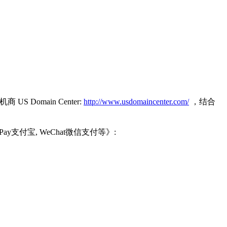
omain Center:
http://www.usdomaincenter.com/
，结合
y支付宝, WeChat微信支付等》: